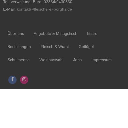
Tel. Verwaltung: Büro: 02834/9430830
E-Mail:
kontakt@fleischerei-borghs.de
Über uns
Angebote & Mittagstisch
Bistro
Bestellungen
Fleisch & Wurst
Geflügel
Schulmensa
Weinauswahl
Jobs
Impressum